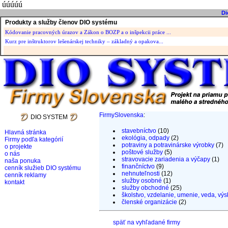
úúúúú
Di
Produkty a služby členov DIO systému
Kódovanie pracovných úrazov a Zákon o BOZP a o inšpekcii práce ...
Kurz pre inštruktorov lešenárskej techniky – základný a opakova...
FirmySlovenska
:
DIO SYSTEM
stavebníctvo
(10)
Hlavná stránka
ekológia, odpady
(2)
Firmy podľa kategórií
potraviny a potravinárske výrobky
(7)
o projekte
poštové služby
(5)
o nás
stravovacie zariadenia a výčapy
(1)
naša ponuka
finančníctvo
(9)
cenník služieb DIO systému
nehnuteľnosti
(12)
cenník reklamy
služby osobné
(1)
kontakt
služby obchodné
(25)
školstvo, vzdelanie, umenie, veda, výs
členské organizácie
(2)
späť na vyhľadané firmy