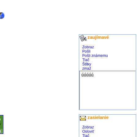
zaujímavé
Zobraz
Pošli
Pošli známemu
Tlač
Štítky
zmaž
zasielanie
Zobraz
Osloviť
Tlač