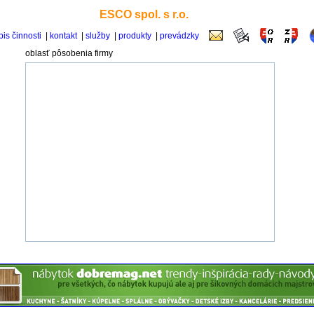
ESCO spol. s r.o.
is činnosti
|
kontakt
|
služby
|
produkty
|
prevádzky
oblasť pôsobenia firmy