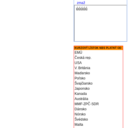
zmaž
KURZOVÝ LÍSTOK NBS PLATNÝ OD
EMÚ
Česká rep.
USA
V. Británia
Maďarsko
Poľsko
Švajčiarsko
Japonsko
Kanada
Austrália
MMF-ZPČ-SDR
Dánsko
Nórsko
Švédsko
Malta