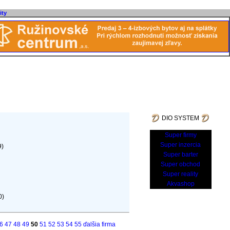
ity
DIO SYSTEM
Super firmy
Super inzercia
9)
Super barter
Super obchod
Super reality
Akvashop
0)
6
47
48
49
50
51
52
53
54
55
ďalšia firma