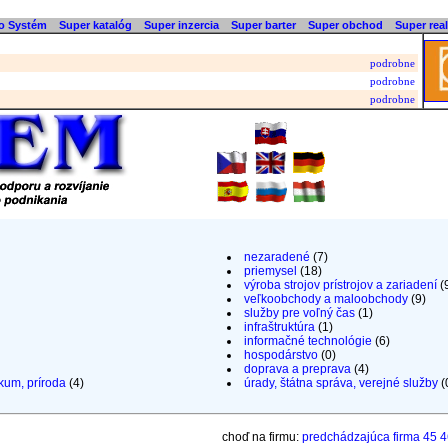
o Systém
Super katalóg
Super inzercia
Super barter
Super obchod
Super real
podrobne
podrobne
podrobne
nezaradené
(7)
priemysel
(18)
výroba strojov prístrojov a zariadení
(
veľkoobchody a maloobchody
(9)
služby pre voľný čas
(1)
infraštruktúra
(1)
informačné technológie
(6)
hospodárstvo
(0)
doprava a preprava
(4)
kum, príroda
(4)
úrady, štátna správa, verejné služby
(
choď na firmu:
predchádzajúca firma
45
4