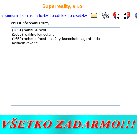
Superreality, s.r.o.
is činnosti
|
kontakt
|
služby
|
produkty
|
prevádzky
oblasť pôsobenia firmy
(1651) nehnuteľnosti
(1656) realitné kancelárie
(1659) nehnuteľnosti - služby, kancelárie, agenti inde
neklasifikované