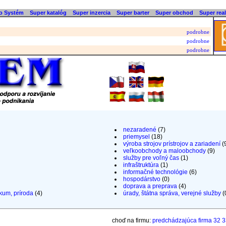
o Systém
Super katalóg
Super inzercia
Super barter
Super obchod
Super real
podrobne
podrobne
podrobne
nezaradené
(7)
priemysel
(18)
výroba strojov prístrojov a zariadení
(
veľkoobchody a maloobchody
(9)
služby pre voľný čas
(1)
infraštruktúra
(1)
informačné technológie
(6)
hospodárstvo
(0)
doprava a preprava
(4)
kum, príroda
(4)
úrady, štátna správa, verejné služby
(
choď na firmu:
predchádzajúca firma
32
3