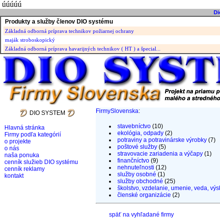
úúúúú
Di
Produkty a služby členov DIO systému
Základná odborná príprava technikov požiarnej ochrany
maják stroboskopický
Základná odborná príprava havarijných technikov ( HT ) a špecial...
FirmySlovenska
:
DIO SYSTEM
stavebníctvo
(10)
Hlavná stránka
ekológia, odpady
(2)
Firmy podľa kategórií
potraviny a potravinárske výrobky
(7)
o projekte
poštové služby
(5)
o nás
stravovacie zariadenia a výčapy
(1)
naša ponuka
finančníctvo
(9)
cenník služieb DIO systému
nehnuteľnosti
(12)
cenník reklamy
služby osobné
(1)
kontakt
služby obchodné
(25)
školstvo, vzdelanie, umenie, veda, výs
členské organizácie
(2)
späť na vyhľadané firmy