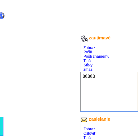
zaujímavé
Zobraz
Pošli
Pošli známemu
Tlač
Štítky
zmaž
zasielanie
Zobraz
Osloviť
Tlač