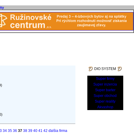
ity
DIO SYSTEM
Super firmy
Super inzercia
9)
Super barter
Super obchod
Super reality
Akvashop
0)
3
34
35
36
37
38
39
40
41
42
ďalšia firma