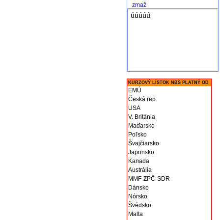
zmaž
KURZOVÝ LÍSTOK NBS PLATNÝ OD
EMÚ
Česká rep.
USA
V. Británia
Maďarsko
Poľsko
Švajčiarsko
Japonsko
Kanada
Austrália
MMF-ZPČ-SDR
Dánsko
Nórsko
Švédsko
Malta