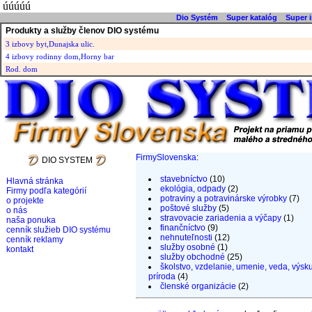
úúúúú
Dio Systém
Super katalóg
Super i
Produkty a služby členov DIO systému
3 izbovy byt,Dunajska ulic.
4 izbovy rodinny dom,Horny bar
Rod. dom
FirmySlovenska
:
DIO SYSTEM
stavebníctvo
(10)
Hlavná stránka
ekológia, odpady
(2)
Firmy podľa kategórií
potraviny a potravinárske výrobky
(7)
o projekte
poštové služby
(5)
o nás
stravovacie zariadenia a výčapy
(1)
naša ponuka
finančníctvo
(9)
cenník služieb DIO systému
nehnuteľnosti
(12)
cenník reklamy
služby osobné
(1)
kontakt
služby obchodné
(25)
školstvo, vzdelanie, umenie, veda, výsk
príroda
(4)
členské organizácie
(2)