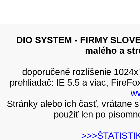
DIO SYSTEM - FIRMY SLOVEN
malého a st
doporučené rozlíšenie 1024
prehliadač: IE 5.5 a viac, FireFo
ww
Stránky alebo ich časť, vrátane
použiť len po písomn
>>>ŠTATISTI