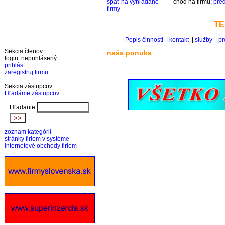
späť na vyhľadané
choď na firmu:
pre
firmy
TE
Popis činnosti
|
kontakt
|
služby
|
pr
Sekcia členov:
naša ponuka
login: neprihlásený
prihlás
zaregistruj firmu
Sekcia zástupcov:
Hľadáme zástupcov
Hľadanie
zoznam kategórií
stránky firiem v systéme
internetové obchody firiem