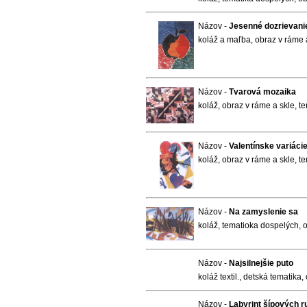
Názov -
Jesenné dozrievani
koláž a maľba, obraz v ráme a
Názov -
Tvarová mozaika
koláž, obraz v ráme a skle, t
Názov -
Valentínske variácie
koláž, obraz v ráme a skle, t
Názov -
Na zamyslenie sa
koláž, tematioka dospelých, o
Názov -
Najsilnejšie puto
koláž textil., detská tematika
Názov -
Labyrint šípových r