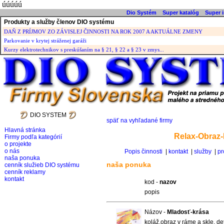
úúúúú
Dio Systém
Super katalóg
Super i
Produkty a služby členov DIO systému
DAŇ Z PRÍJMOV ZO ZÁVISLEJ ČINNOSTI NA ROK 2007 A AKTUÁLNE ZMENY
Parkovanie v krytej stráženej garáži
Kurzy elektrotechnikov s preskúšaním na § 21, § 22 a § 23 v zmys...
DIO SYSTEM
späť na vyhľadané firmy
Hlavná stránka
Relax-Obraz
Firmy podľa kategórií
o projekte
o nás
Popis činnosti
|
kontakt
|
služby
|
pr
naša ponuka
naša ponuka
cenník služieb DIO systému
cenník reklamy
kontakt
kod -
nazov
popis
Názov -
Mladosť-krása
koláž,obraz v ráme a skle, de