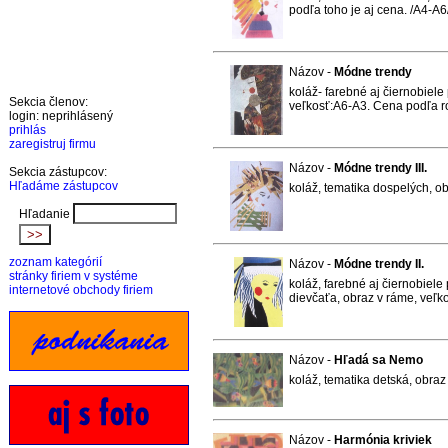
podľa toho je aj cena. /A4-A6
Názov -
Módne trendy
koláž- farebné aj čiernobiele
Sekcia členov:
veľkosť:A6-A3. Cena podľa r
login: neprihlásený
prihlás
zaregistruj firmu
Názov -
Módne trendy III.
Sekcia zástupcov:
Hľadáme zástupcov
koláž, tematika dospelých, ob
Hľadanie
zoznam kategórií
Názov -
Módne trendy II.
stránky firiem v systéme
koláž, farebné aj čiernobiele 
internetové obchody firiem
dievčaťa, obraz v ráme, veľk
Názov -
Hľadá sa Nemo
koláž, tematika detská, obraz 
Názov -
Harmónia kriviek