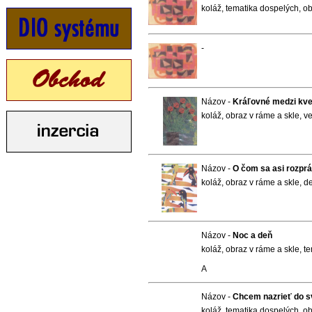
koláž, tematika dospelých, ob
-
Názov -
Kráľovné medzi kve
koláž, obraz v ráme a skle, v
Názov -
O čom sa asi rozpr
koláž, obraz v ráme a skle, d
Názov -
Noc a deň
koláž, obraz v ráme a skle, 
A
Názov -
Chcem nazrieť do sv
koláž, tematika dospelých, ob