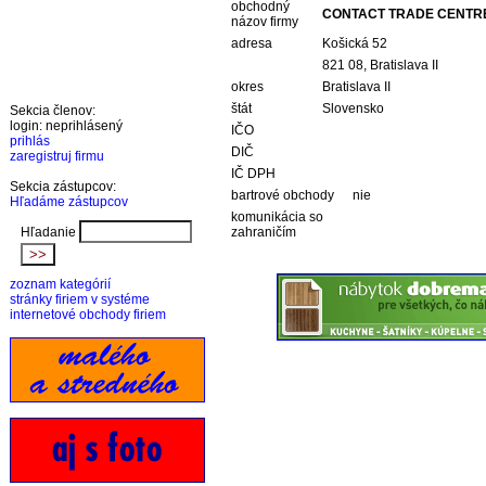
obchodný
CONTACT TRADE CENTRE, 
názov firmy
adresa
Košická 52
821 08, Bratislava II
okres
Bratislava II
štát
Slovensko
Sekcia členov:
login: neprihlásený
IČO
prihlás
DIČ
zaregistruj firmu
IČ DPH
Sekcia zástupcov:
bartrové obchody
nie
Hľadáme zástupcov
komunikácia so
Hľadanie
zahraničím
zoznam kategórií
stránky firiem v systéme
internetové obchody firiem