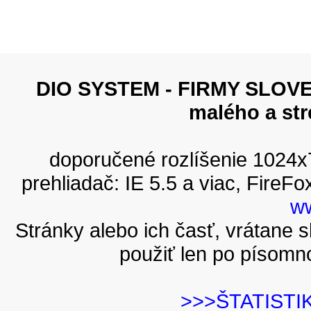
DIO SYSTEM - FIRMY SLOVEN
malého a st
doporučené rozlíšenie 1024
prehliadač: IE 5.5 a viac, FireFo
ww
Stránky alebo ich časť, vrátane
použiť len po písomn
>>>ŠTATISTI