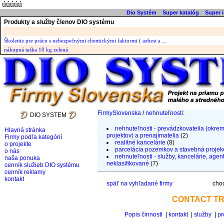
úúúúú
Dio Systém
Super katalóg
Super i
Produkty a služby členov DIO systému
Školenie pre prácu s nebezpečnými chemickými faktormi ( azbest a ...
nákupná taška 10 kg zelená
FirmySlovenska
/
nehnuteľnosti
:
DIO SYSTEM
nehnuteľnosti - prevádzkovatelia (okre
Hlavná stránka
projektov) a prenajímatelia
(2)
Firmy podľa kategórií
realitné kancelárie
(8)
o projekte
parcelácia pozemkov a stavebná projek
o nás
nehnuteľnosti - služby, kancelárie, agent
naša ponuka
neklasifikované
(7)
cenník služieb DIO systému
cenník reklamy
kontakt
späť na vyhľadané firmy
choď
CONTACT TRA
Popis činnosti
|
kontakt
|
služby
|
pr